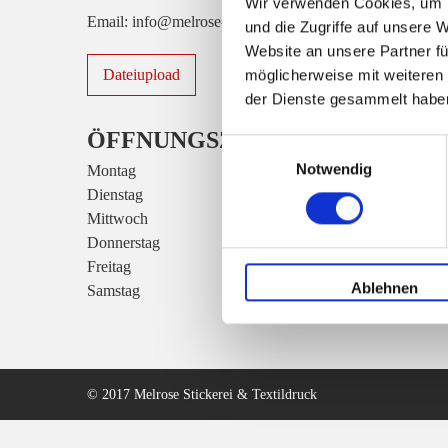
Wir verwenden Cookies, um I
Email: info@melrose-stickerei.de
und die Zugriffe auf unsere 
Website an unsere Partner fü
Dateiupload
möglicherweise mit weiteren
der Dienste gesammelt habe
ÖFFNUNGSZEITEN
Einwilligungsauswahl
Notwendig
Montag
10.00 - 18.00 Uhr
Dienstag
10.00 - 18.00 Uhr
Mittwoch
10.00 - 18.00 Uhr
Donnerstag
10.00 - 18.00 Uhr
Freitag
10.00 - 18.00 Uhr
Ablehnen
Samstag
11.00 - 14.00 Uhr
© 2017 Melrose Stickerei & Textildruck